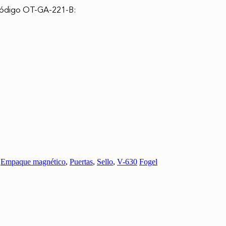
 código OT-GA-221-B:
:
Empaque magnético
,
Puertas
,
Sello
,
V-630
Fogel