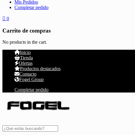
Mis Pedidos
Completar pedido
0
Carrito de compras
No products in the cart.
Inicio
Tienda
Ofertas
Productos destacados
Contacto
Fogel Group
Completar pedido