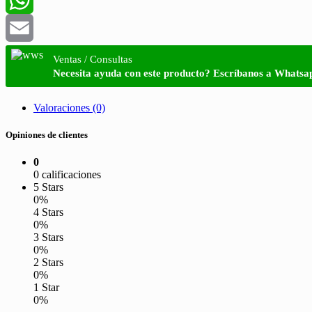
WhatsApp
Email
Ventas / Consultas
Necesita ayuda con este producto? Escríbanos a Whatsa
Valoraciones (0)
Opiniones de clientes
0
0 calificaciones
5 Stars
0%
4 Stars
0%
3 Stars
0%
2 Stars
0%
1 Star
0%