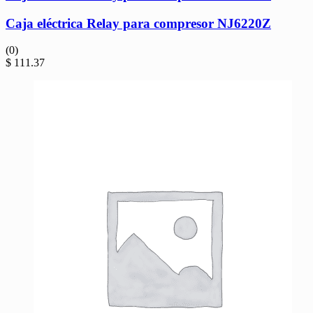
Caja eléctrica Relay para compresor NJ6220Z
(0)
$
111.37