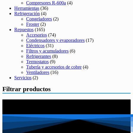
Compresores R-600a
(4)
Herramientas
(36)
Refrigeración
(4)
Congeladores
(2)
Froster
(2)
Repuestos
(165)
Accesorios
(74)
Condensadores y evaporadores
(17)
Eléctricos
(31)
Filtros y acumuladores
(6)
Refrigerantes
(8)
Termostatos
(9)
Tubería y accesorios de cobre
(4)
Ventiladores
(16)
Servicios
(2)
Filtrar productos