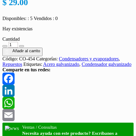
$
29.00
Disponibles: : 5
Vendidos : 0
Hay existencias
Cantidad
Cantidad
Añadir al carrito
Código:
CO-454
Categorías:
Condensadores y evaporadores
,
Repuestos
Etiquetas:
Acero galvanizado
,
Condensador galvanizado
Comparte en tus redes:
Facebook
LinkedIn
WhatsApp
Email
Ventas / Consultas
Necesita ayuda con este producto? Escríbanos a